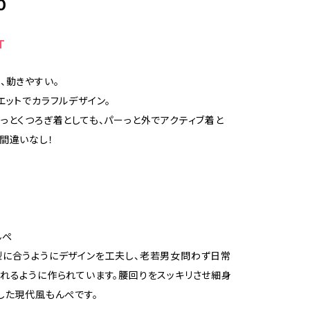
0
T
、動きやすい。
エットでカラフルデザイン。
っとくつろぎ着としても、パーっと外でアクティブ着と
間違いなし！
んぺ
に合うようにデザインを工夫し、老若男女問わず日常
れるように作られています。腰回りをスッキリさせ細身
した現代風もんぺです。