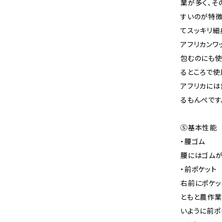
業が多く、そ
すいのが特徴
てスッキリ細
アフリカンワ
包むのにも使
るところで使
アフリカには
るもんぺです
⑤基本性能
・腰ゴム
腰にはゴムが
・前ポケット
右前にポケッ
ともと農作業
いように前ポ