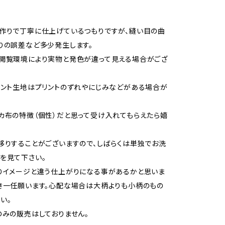
作りで丁寧に仕上げているつもりですが、縫い目の曲
りの誤差など多少発生します。
閲覧環境により実物と発色が違って見える場合がござ
リント生地はプリントのずれやにじみなどがある場合が
カ布の特徴（個性）だと思って受け入れてもらえたら嬉
移りすることがございますので、しばらくは単独でお洗
を見て下さい。
りイメージと違う仕上がりになる事があるかと思いま
き一任願います。心配な場合は大柄よりも小柄のもの
い。
のみの販売はしておりません。