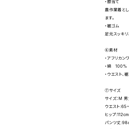
・膝当て
農作業着とし
ます。
・裾ゴム
足元スッキリ
⑥素材
・アフリカン
・綿 100%
・ウエスト、裾
⑦サイズ
サイズ：M 
ウエスト:65～
ヒップ:112c
パンツ丈:98