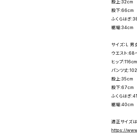
股上:32cm
股下:66cm
ふくらはぎ:3
裾幅:34cm
サイズ：L 
ウエスト:68
ヒップ:116c
パンツ丈:102
股上:35cm
股下:67cm
ふくらはぎ:4
裾幅:40cm
適正サイズは
https://ww