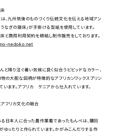
寝床
は、九州筑後のものづくり伝統文化を伝える地域アン
「うなぎの寝床」が手掛ける型紙を使用しています。
床と商用利用契約を締結し制作販売をしております。
gino-nedoko.net
んと降り注ぐ暑い気候に良く似合うビビッドなカラー、
物の大胆な図柄が特徴的なアフリカンワックスプリン
ています。アフリカ ケニアから仕入れています。
とアフリカ文化の融合
ある日本人に合った農作業着であったもんぺは、腰回
がゆったりと作られています。かがみこんだりする作