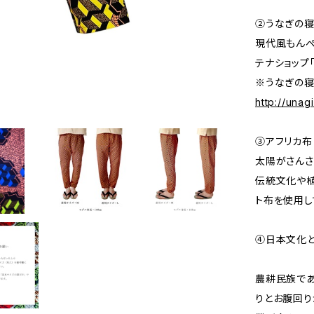
②うなぎの
現代風もんぺ
テナショップ
※うなぎの寝
http://una
③アフリカ布
太陽がさんさ
伝統文化や植
ト布を使用し
④日本文化
農耕民族で
りとお腹回り