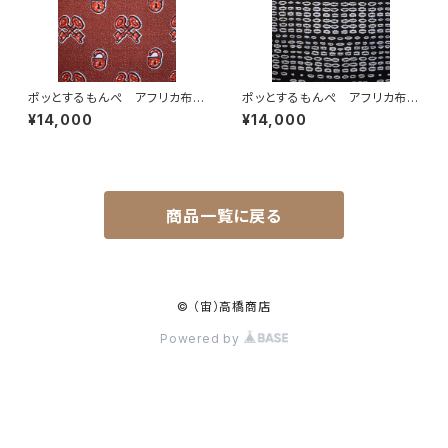
ポッとするもんぺ アフリカ布
ポッとするもんぺ アフリカ布
No.133
No.103
¥14,000
¥14,000
商品一覧に戻る
© （宙）高橋商店
Powered by