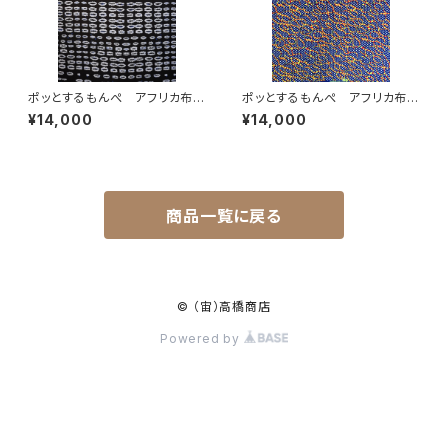
ポッとするもんぺ アフリカ布
ポッとするもんぺ アフリカ布
No.103
No.17
¥14,000
¥14,000
商品一覧に戻る
© （宙）高橋商店
Powered by