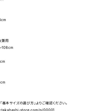
8cm
男女兼用
〜108cm
m
cm
1cm
「基本サイズの選び方」よりご確認ください。
w.takahashi-store.com/p/00001