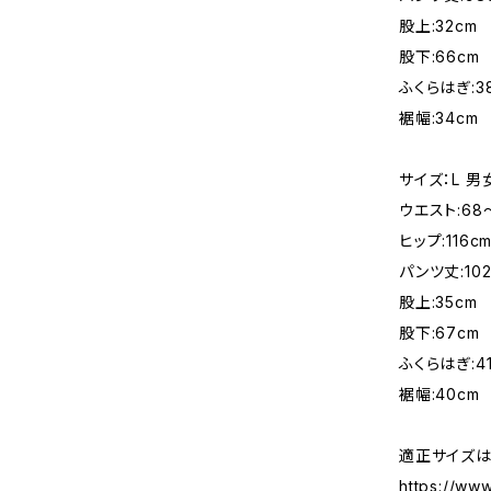
股上:32cm
股下:66cm
ふくらはぎ:3
裾幅:34cm
サイズ：L 
ウエスト:68
ヒップ:116c
パンツ丈:102
股上:35cm
股下:67cm
ふくらはぎ:4
裾幅:40cm
適正サイズは
https://ww