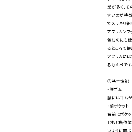
業が多く、そ
すいのが特徴
てスッキリ細
アフリカンワ
包むのにも使
るところで使
アフリカには
るもんぺです
⑤基本性能
・腰ゴム
腰にはゴムが
・前ポケット
右前にポケッ
ともと農作業
いように前ポ