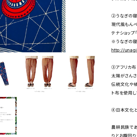
②うなぎの
現代風もんぺ
テナショップ
※うなぎの寝
http://una
③アフリカ布
太陽がさんさ
伝統文化や植
ト布を使用し
④日本文化
農耕民族で
りとお腹回り