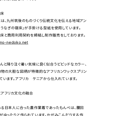
寝床
は、九州筑後のものづくり伝統文化を伝える地域アン
「うなぎの寝床」が手掛ける型紙を使用しています。
床と商用利用契約を締結し制作販売をしております。
gino-nedoko.net
んと降り注ぐ暑い気候に良く似合うビビッドなカラー、
物の大胆な図柄が特徴的なアフリカンワックスプリン
ています。アフリカ ケニアから仕入れています。
とアフリカ文化の融合
ある日本人に合った農作業着であったもんぺは、腰回
がゆったりと作られています。かがみこんだりする作