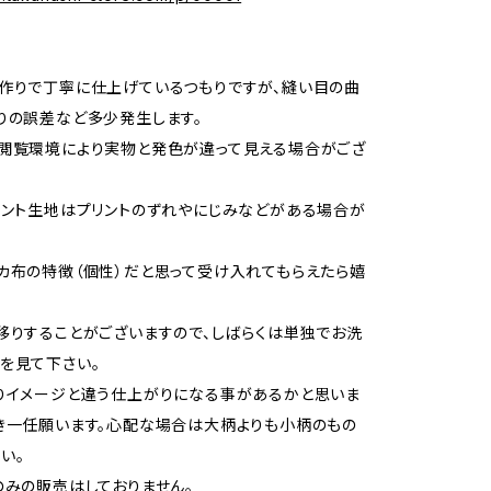
作りで丁寧に仕上げているつもりですが、縫い目の曲
りの誤差など多少発生します。
閲覧環境により実物と発色が違って見える場合がござ
リント生地はプリントのずれやにじみなどがある場合が
カ布の特徴（個性）だと思って受け入れてもらえたら嬉
移りすることがございますので、しばらくは単独でお洗
を見て下さい。
りイメージと違う仕上がりになる事があるかと思いま
き一任願います。心配な場合は大柄よりも小柄のもの
い。
のみの販売はしておりません。