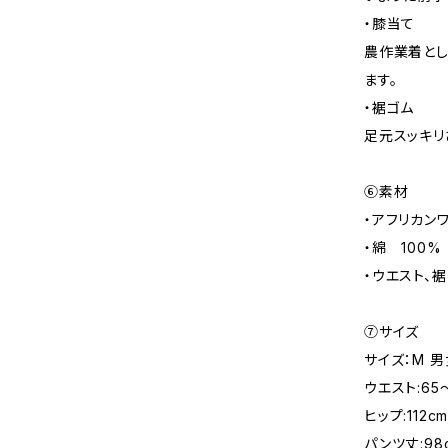
・膝当て
農作業着とし
ます。
・裾ゴム
足元スッキリ
⑥素材
・アフリカン
・綿 100%
・ウエスト、裾
⑦サイズ
サイズ：M 
ウエスト:65～
ヒップ:112c
パンツ丈:98