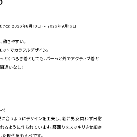
0
送予定：2026年8月10日 〜 2026年9月16日
、動きやすい。
エットでカラフルデザイン。
っとくつろぎ着としても、パーっと外でアクティブ着と
間違いなし！
んぺ
に合うようにデザインを工夫し、老若男女問わず日常
れるように作られています。腰回りをスッキリさせ細身
した現代風もんぺです。