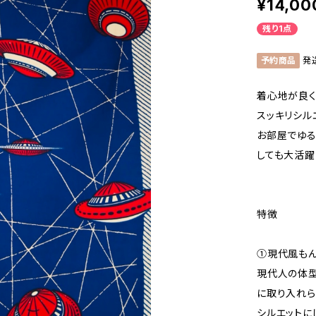
¥14,00
残り1点
予約商品
発
着心地が良く
スッキリシル
お部屋でゆる
しても大活躍
特徴
①現代風も
現代人の体型
に取り入れら
シルエットに