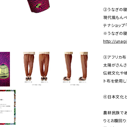
②うなぎの
現代風もんぺ
テナショップ
※うなぎの寝
http://una
③アフリカ布
太陽がさんさ
伝統文化や植
ト布を使用し
④日本文化
農耕民族で
りとお腹回り