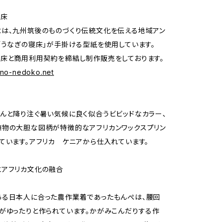
寝床
は、九州筑後のものづくり伝統文化を伝える地域アン
「うなぎの寝床」が手掛ける型紙を使用しています。
床と商用利用契約を締結し制作販売をしております。
gino-nedoko.net
んと降り注ぐ暑い気候に良く似合うビビッドなカラー、
物の大胆な図柄が特徴的なアフリカンワックスプリン
ています。アフリカ ケニアから仕入れています。
とアフリカ文化の融合
ある日本人に合った農作業着であったもんぺは、腰回
がゆったりと作られています。かがみこんだりする作