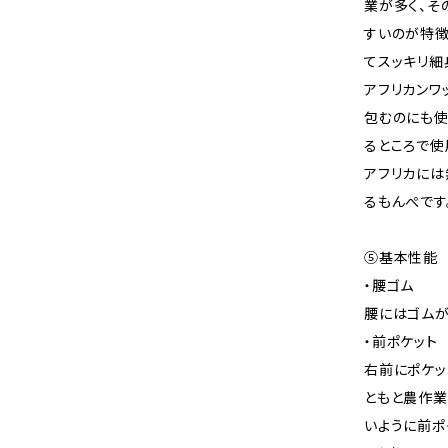
業が多く、そ
すいのが特徴
てスッキリ細
アフリカンワ
包むのにも使
るところで使
アフリカには
るもんぺです
⑤基本性能
・腰ゴム
腰にはゴムが
・前ポケット
右前にポケッ
ともと農作業
いように前ポ