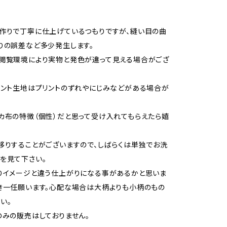
作りで丁寧に仕上げているつもりですが、縫い目の曲
りの誤差など多少発生します。
閲覧環境により実物と発色が違って見える場合がござ
リント生地はプリントのずれやにじみなどがある場合が
カ布の特徴（個性）だと思って受け入れてもらえたら嬉
移りすることがございますので、しばらくは単独でお洗
を見て下さい。
りイメージと違う仕上がりになる事があるかと思いま
き一任願います。心配な場合は大柄よりも小柄のもの
い。
のみの販売はしておりません。