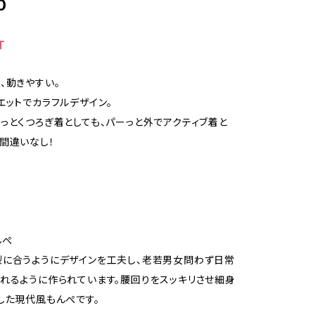
0
T
、動きやすい。
エットでカラフルデザイン。
っとくつろぎ着としても、パーっと外でアクティブ着と
間違いなし！
んぺ
に合うようにデザインを工夫し、老若男女問わず日常
れるように作られています。腰回りをスッキリさせ細身
した現代風もんぺです。