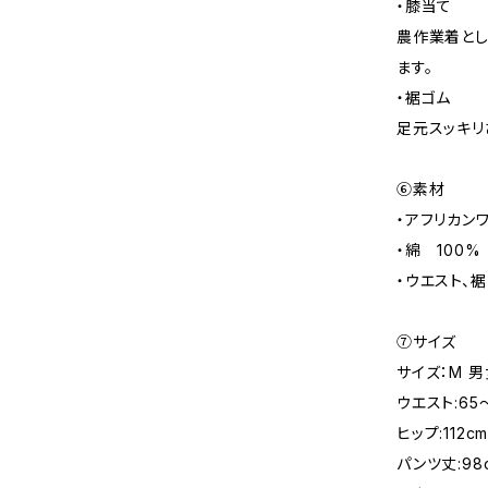
・膝当て
農作業着とし
ます。
・裾ゴム
足元スッキリ
⑥素材
・アフリカン
・綿 100%
・ウエスト、裾
⑦サイズ
サイズ：M 
ウエスト:65～
ヒップ:112c
パンツ丈:98