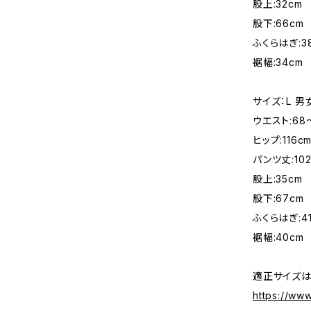
股上:32cm
股下:66cm
ふくらはぎ:3
裾幅:34cm
サイズ：L 
ウエスト:68
ヒップ:116c
パンツ丈:102
股上:35cm
股下:67cm
ふくらはぎ:4
裾幅:40cm
適正サイズは
https://ww