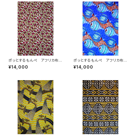
ポッとするもんぺ アフリカ布
ポッとするもんぺ アフリカ布
No.232
駒柄 ブルー・レッド
¥14,000
¥14,000