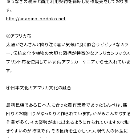
※うなぎの寝床と商用利用契約を締結し制作販売をしておりま
す。
http://unagino-nedoko.net
③アフリカ布
太陽がさんさんと降り注ぐ暑い気候に良く似合うビビッドなカラ
ー、伝統文化や植物の大胆な図柄が特徴的なアフリカンワックス
プリント布を使用しています。アフリカ ケニアから仕入れていま
す。
④日本文化とアフリカ文化の融合
農耕民族である日本人に合った農作業着であったもんぺは、腰
回りとお腹回りがゆったりと作られています。かがみこんだりする
作業が多く、その姿勢が楽に出来るように作られていますので動
きやすいのが特徴です。その長所を生かしつつ、現代人の体型に