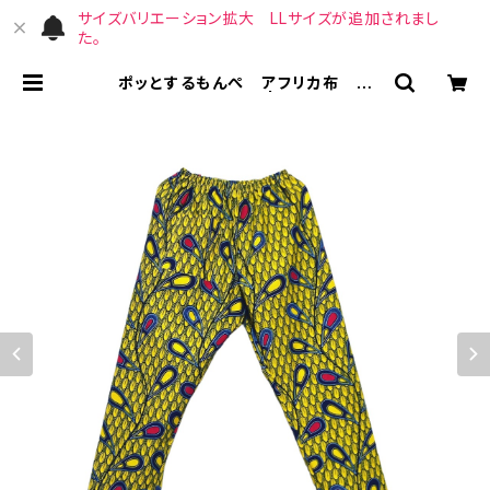
サイズバリエーション拡大 LLサイズが追加されまし
た。
ポッとするもんぺ アフリカ布 ツ
ル イエロー・レッド | （宙）高橋商店