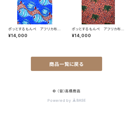
ポッとするもんぺ アフリカ布
ポッとするもんぺ アフリカ布
駒柄 ブルー・レッド
No.105
¥14,000
¥14,000
商品一覧に戻る
© （宙）高橋商店
Powered by