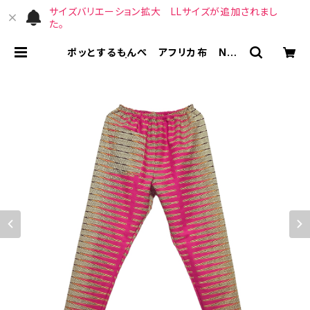
サイズバリエーション拡大 LLサイズが追加されまし
た。
ポッとするもんぺ アフリカ布 No.1
4 | （宙）高橋商店