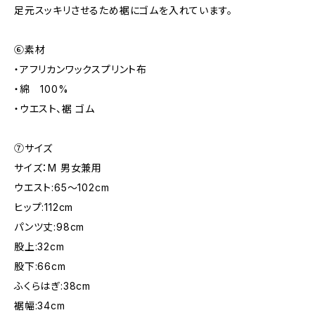
足元スッキリさせるため裾にゴムを入れています。
⑥素材
・アフリカンワックスプリント布
・綿 100%
・ウエスト、裾 ゴム
⑦サイズ
サイズ：M 男女兼用
ウエスト:65～102cm
ヒップ:112cm
パンツ丈:98cm
股上:32cm
股下:66cm
ふくらはぎ:38cm
裾幅:34cm