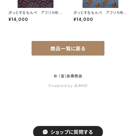
ポッとするもんぺ アフリカ布
ポッとするもんぺ アフリカ布
No.97
No.227
¥14,000
¥14,000
商品一覧に戻る
© （宙）高橋商店
Powered by
ショップに質問する