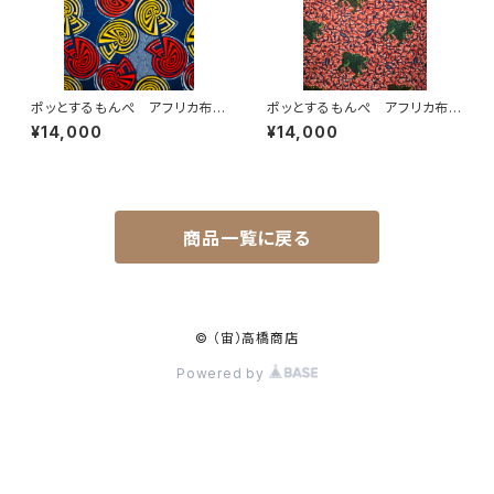
ポッとするもんぺ アフリカ布
ポッとするもんぺ アフリカ布
No.171
No.105
¥14,000
¥14,000
商品一覧に戻る
© （宙）高橋商店
Powered by