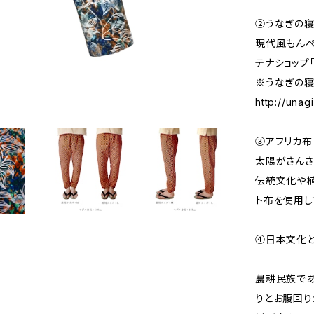
②うなぎの
現代風もんぺ
テナショップ
※うなぎの寝
http://una
③アフリカ布
太陽がさんさ
伝統文化や植
ト布を使用し
④日本文化
農耕民族で
りとお腹回り