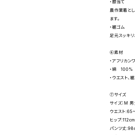
・膝当て
農作業着とし
ます。
・裾ゴム
足元スッキリ
⑥素材
・アフリカン
・綿 100%
・ウエスト、裾
⑦サイズ
サイズ：M 
ウエスト:65～
ヒップ:112c
パンツ丈:98