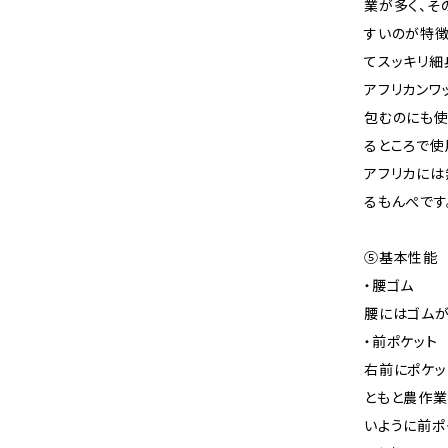
業が多く、そ
すいのが特徴
てスッキリ細
アフリカンワ
包むのにも使
るところで使
アフリカには
るもんぺです
⑤基本性能
・腰ゴム
腰にはゴムが
・前ポケット
右前にポケッ
ともと農作業
いように前ポ