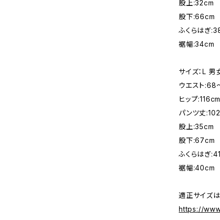
股上:32cm
股下:66cm
ふくらはぎ:3
裾幅:34cm
サイズ：L 
ウエスト:68
ヒップ:116c
パンツ丈:102
股上:35cm
股下:67cm
ふくらはぎ:4
裾幅:40cm
適正サイズは
https://ww