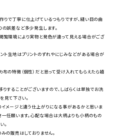
作りで丁寧に仕上げているつもりですが、縫い目の曲
りの誤差など多少発生します。
閲覧環境により実物と発色が違って見える場合がござ
リント生地はプリントのずれやにじみなどがある場合が
カ布の特徴（個性）だと思って受け入れてもらえたら嬉
移りすることがございますので、しばらくは単独でお洗
を見て下さい。
りイメージと違う仕上がりになる事があるかと思いま
き一任願います。心配な場合は大柄よりも小柄のもの
い。
のみの販売はしておりません。