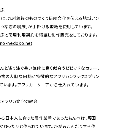
寝床
は、九州筑後のものづくり伝統文化を伝える地域アン
「うなぎの寝床」が手掛ける型紙を使用しています。
床と商用利用契約を締結し制作販売をしております。
gino-nedoko.net
んと降り注ぐ暑い気候に良く似合うビビッドなカラー、
物の大胆な図柄が特徴的なアフリカンワックスプリン
ています。アフリカ ケニアから仕入れています。
とアフリカ文化の融合
ある日本人に合った農作業着であったもんぺは、腰回
がゆったりと作られています。かがみこんだりする作