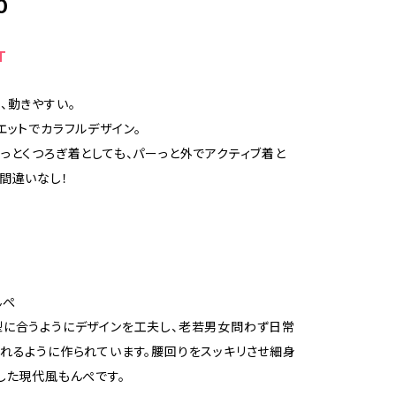
0
T
、動きやすい。
エットでカラフルデザイン。
っとくつろぎ着としても、パーっと外でアクティブ着と
間違いなし！
んぺ
に合うようにデザインを工夫し、老若男女問わず日常
れるように作られています。腰回りをスッキリさせ細身
した現代風もんぺです。