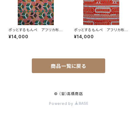
ポッとするもんぺ アフリカ布
ポッとするもんぺ アフリカ布
No.142
No.164
¥14,000
¥14,000
商品一覧に戻る
© （宙）高橋商店
Powered by