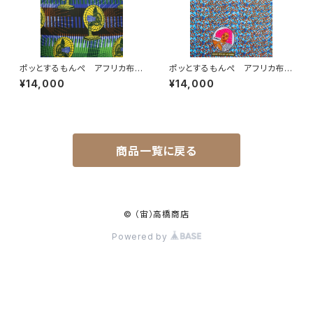
ポッとするもんぺ アフリカ布
ポッとするもんぺ アフリカ布
No.141
No.240
¥14,000
¥14,000
商品一覧に戻る
© （宙）高橋商店
Powered by