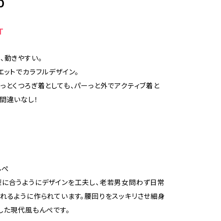
0
T
、動きやすい。
エットでカラフルデザイン。
っとくつろぎ着としても、パーっと外でアクティブ着と
間違いなし！
んぺ
に合うようにデザインを工夫し、老若男女問わず日常
れるように作られています。腰回りをスッキリさせ細身
した現代風もんぺです。