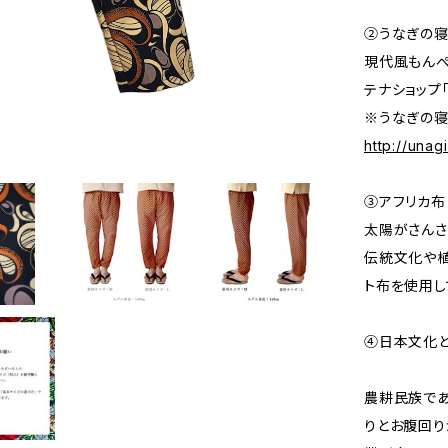
②うなぎの
現代風もんぺ
テナショップ
※うなぎの寝
http://una
③アフリカ布
太陽がさんさ
伝統文化や植
ト布を使用し
④日本文化
農耕民族で
りとお腹回り