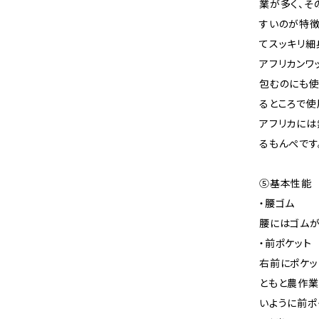
業が多く、そ
すいのが特徴
てスッキリ細
アフリカンワ
包むのにも使
るところで使
アフリカには
るもんぺです
⑤基本性能
・腰ゴム
腰にはゴムが
・前ポケット
右前にポケッ
ともと農作業
いように前ポ