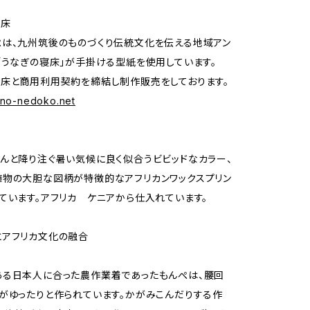
寝床
は、九州筑後のものづくり伝統文化を伝える地域アン
「うなぎの寝床」が手掛ける型紙を使用しています。
床と商用利用契約を締結し制作販売をしております。
gino-nedoko.net
んと降り注ぐ暑い気候に良く似合うビビッドなカラー、
物の大胆な図柄が特徴的なアフリカンワックスプリン
ています。アフリカ ケニアから仕入れています。
とアフリカ文化の融合
ある日本人に合った農作業着であったもんぺは、腰回
がゆったりと作られています。かがみこんだりする作