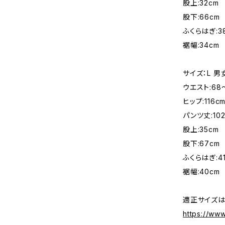
股上:32cm
股下:66cm
ふくらはぎ:3
裾幅:34cm
サイズ：L 
ウエスト:68
ヒップ:116c
パンツ丈:102
股上:35cm
股下:67cm
ふくらはぎ:4
裾幅:40cm
適正サイズは
https://ww