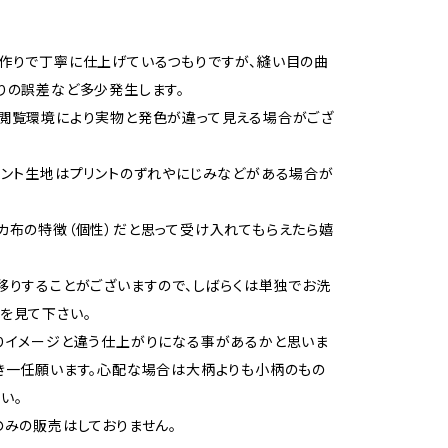
作りで丁寧に仕上げているつもりですが、縫い目の曲
りの誤差など多少発生します。
閲覧環境により実物と発色が違って見える場合がござ
リント生地はプリントのずれやにじみなどがある場合が
カ布の特徴（個性）だと思って受け入れてもらえたら嬉
移りすることがございますので、しばらくは単独でお洗
を見て下さい。
りイメージと違う仕上がりになる事があるかと思いま
き一任願います。心配な場合は大柄よりも小柄のもの
い。
のみの販売はしておりません。