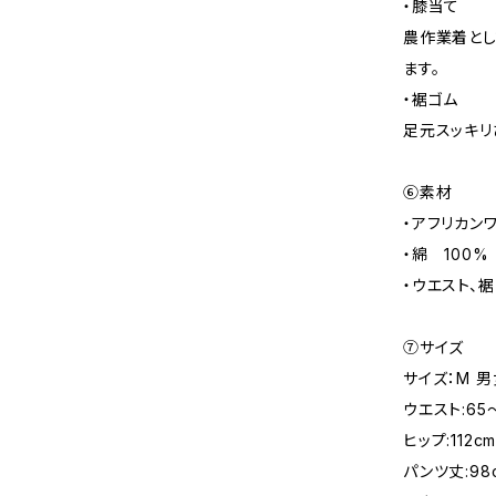
・膝当て
農作業着とし
ます。
・裾ゴム
足元スッキリ
⑥素材
・アフリカン
・綿 100%
・ウエスト、裾
⑦サイズ
サイズ：M 
ウエスト:65～
ヒップ:112c
パンツ丈:98