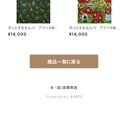
ポッとするもんぺ アフリカ布
ポッとするもんぺ アフリカ布
No.94
No.241
¥14,000
¥14,000
商品一覧に戻る
© （宙）高橋商店
Powered by