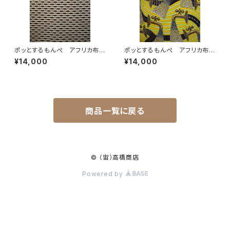
ポッとするもんぺ アフリカ布
ポッとするもんぺ アフリカ布
No.122
No.143
¥14,000
¥14,000
商品一覧に戻る
© （宙）高橋商店
Powered by