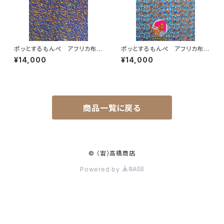
ポッとするもんぺ アフリカ布
ポッとするもんぺ アフリカ布
No.17
No.240
¥14,000
¥14,000
商品一覧に戻る
© （宙）高橋商店
Powered by