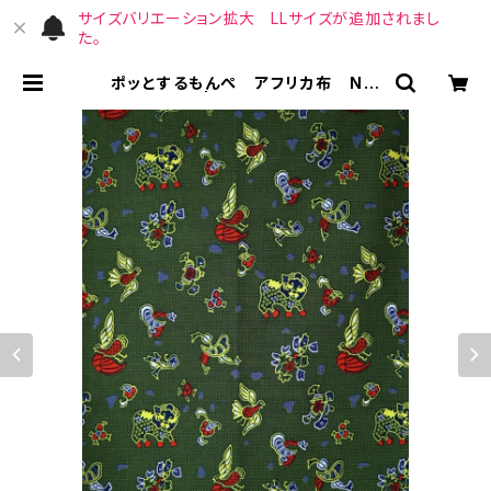
サイズバリエーション拡大 LLサイズが追加されまし
た。
ポッとするもんぺ アフリカ布 No.
94 | （宙）高橋商店