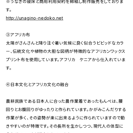
※うなぎの寝床と商用利用契約を締結し制作販売をしておりま
す。
http://unagino-nedoko.net
③アフリカ布
太陽がさんさんと降り注ぐ暑い気候に良く似合うビビッドなカラ
ー、伝統文化や植物の大胆な図柄が特徴的なアフリカンワックス
プリント布を使用しています。アフリカ ケニアから仕入れていま
す。
④日本文化とアフリカ文化の融合
農耕民族である日本人に合った農作業着であったもんぺは、腰
回りとお腹回りがゆったりと作られています。かがみこんだりする
作業が多く、その姿勢が楽に出来るように作られていますので動
きやすいのが特徴です。その長所を生かしつつ、現代人の体型に