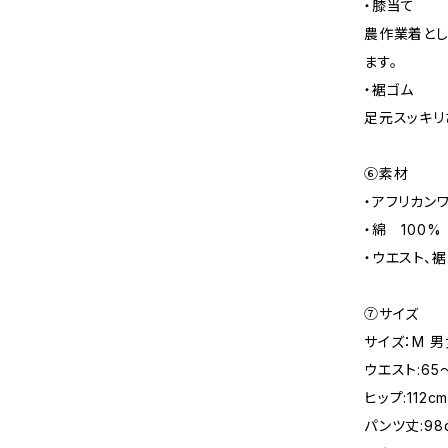
・膝当て
農作業着とし
ます。
・裾ゴム
足元スッキリ
⑥素材
・アフリカン
・綿 100%
・ウエスト、裾
⑦サイズ
サイズ：M 
ウエスト:65～
ヒップ:112c
パンツ丈:98