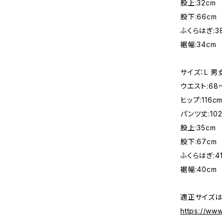
股上:32cm
股下:66cm
ふくらはぎ:3
裾幅:34cm
サイズ：L 
ウエスト:68
ヒップ:116c
パンツ丈:102
股上:35cm
股下:67cm
ふくらはぎ:4
裾幅:40cm
適正サイズは
https://ww