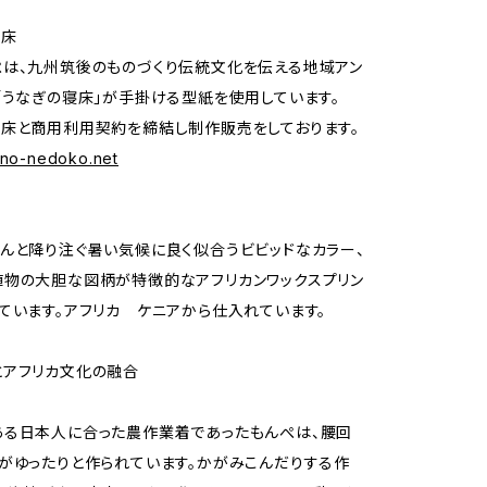
寝床
は、九州筑後のものづくり伝統文化を伝える地域アン
「うなぎの寝床」が手掛ける型紙を使用しています。
床と商用利用契約を締結し制作販売をしております。
gino-nedoko.net
んと降り注ぐ暑い気候に良く似合うビビッドなカラー、
物の大胆な図柄が特徴的なアフリカンワックスプリン
ています。アフリカ ケニアから仕入れています。
とアフリカ文化の融合
ある日本人に合った農作業着であったもんぺは、腰回
がゆったりと作られています。かがみこんだりする作