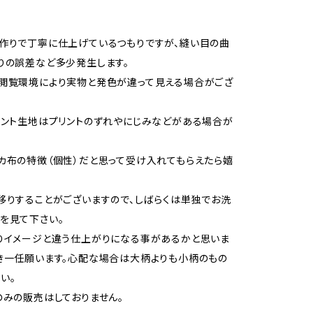
作りで丁寧に仕上げているつもりですが、縫い目の曲
りの誤差など多少発生します。
閲覧環境により実物と発色が違って見える場合がござ
リント生地はプリントのずれやにじみなどがある場合が
カ布の特徴（個性）だと思って受け入れてもらえたら嬉
移りすることがございますので、しばらくは単独でお洗
を見て下さい。
りイメージと違う仕上がりになる事があるかと思いま
き一任願います。心配な場合は大柄よりも小柄のもの
い。
のみの販売はしておりません。