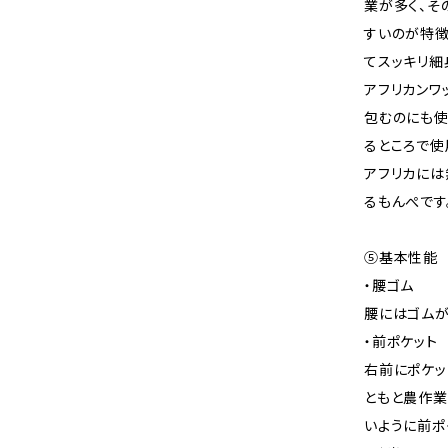
業が多く、そ
すいのが特徴
てスッキリ細
アフリカンワ
包むのにも使
るところで使
アフリカには
るもんぺです
⑤基本性能
・腰ゴム
腰にはゴムが
・前ポケット
右前にポケッ
ともと農作業
いように前ポ