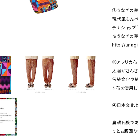
②うなぎの
現代風もんぺ
テナショップ
※うなぎの寝
http://una
③アフリカ布
太陽がさんさ
伝統文化や植
ト布を使用し
④日本文化
農耕民族で
りとお腹回り