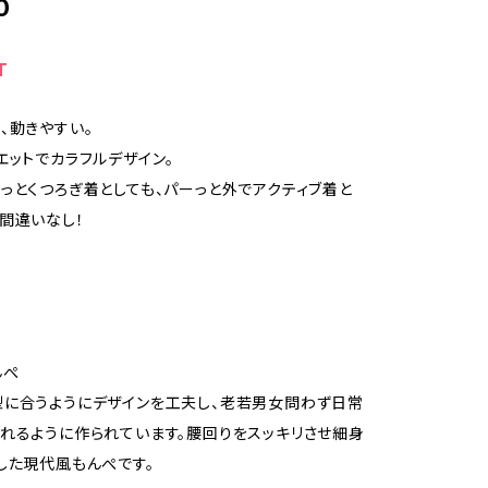
0
T
、動きやすい。
エットでカラフルデザイン。
っとくつろぎ着としても、パーっと外でアクティブ着と
間違いなし！
んぺ
に合うようにデザインを工夫し、老若男女問わず日常
れるように作られています。腰回りをスッキリさせ細身
した現代風もんぺです。