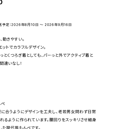
0
送予定：2026年8月10日 〜 2026年9月16日
、動きやすい。
エットでカラフルデザイン。
っとくつろぎ着としても、パーっと外でアクティブ着と
間違いなし！
んぺ
に合うようにデザインを工夫し、老若男女問わず日常
れるように作られています。腰回りをスッキリさせ細身
した現代風もんぺです。