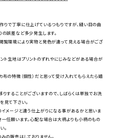
作りで丁寧に仕上げているつもりですが、縫い目の曲
りの誤差など多少発生します。
閲覧環境により実物と発色が違って見える場合がござ
リント生地はプリントのずれやにじみなどがある場合が
カ布の特徴（個性）だと思って受け入れてもらえたら嬉
移りすることがございますので、しばらくは単独でお洗
を見て下さい。
りイメージと違う仕上がりになる事があるかと思いま
き一任願います。心配な場合は大柄よりも小柄のもの
い。
のみの販売はしておりません。