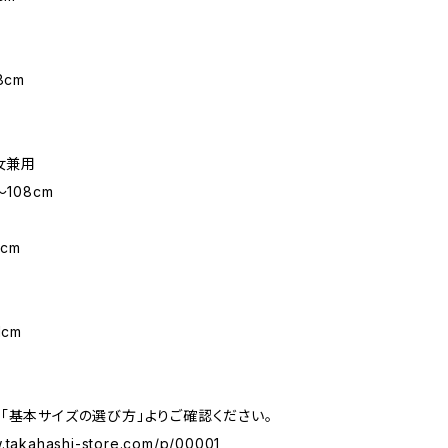
8cm
男女兼用
〜108cm
m
cm
1cm
「基本サイズの選び方」よりご確認ください。
w.takahashi-store.com/p/00001