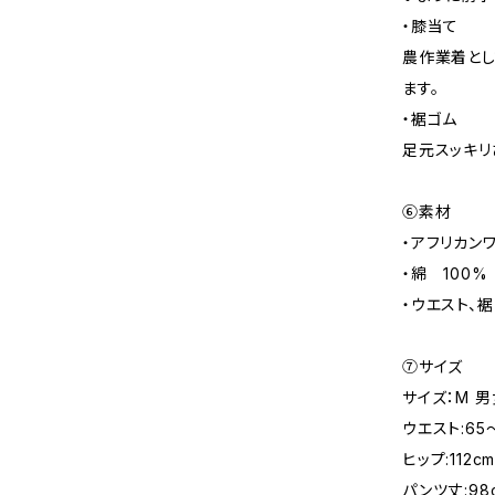
・膝当て
農作業着とし
ます。
・裾ゴム
足元スッキリ
⑥素材
・アフリカン
・綿 100%
・ウエスト、裾
⑦サイズ
サイズ：M 
ウエスト:65～
ヒップ:112c
パンツ丈:98