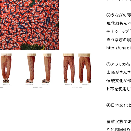
②うなぎの
現代風もんぺ
テナショップ
※うなぎの寝
http://una
③アフリカ布
太陽がさんさ
伝統文化や植
ト布を使用し
④日本文化
農耕民族で
りとお腹回り