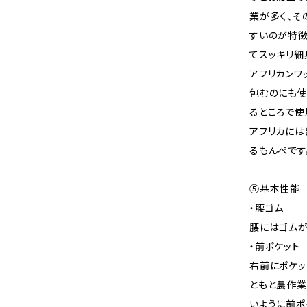
業が多く、そ
すいのが特徴
てスッキリ細
アフリカンワ
包むのにも使
るところで使
アフリカには
るもんぺです
⑤基本性能
・腰ゴム
腰にはゴムが
・前ポケット
右前にポケッ
ともと農作業
いように前ポ