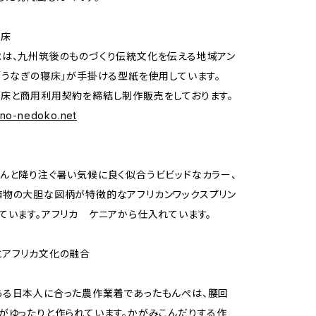
寝床
は、九州筑後のものづくり伝統文化を伝える地域アン
「うなぎの寝床」が手掛ける型紙を使用しています。
床と商用利用契約を締結し制作販売をしております。
gino-nedoko.net
んと降り注ぐ暑い気候に良く似合うビビッドなカラー、
物の大胆な図柄が特徴的なアフリカンワックスプリン
ています。アフリカ ケニアから仕入れています。
とアフリカ文化の融合
ある日本人に合った農作業着であったもんぺは、腰回
がゆったりと作られています。かがみこんだりする作