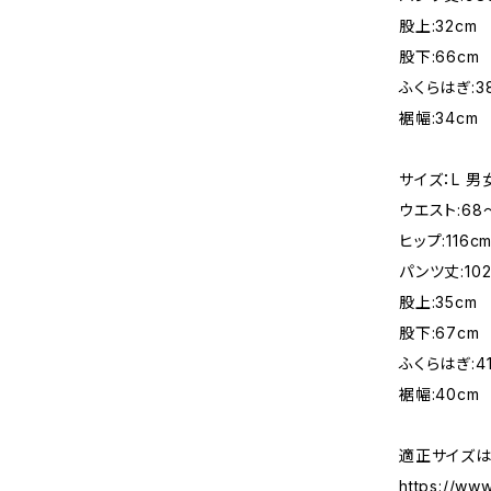
股上:32cm
股下:66cm
ふくらはぎ:3
裾幅:34cm
サイズ：L 
ウエスト:68
ヒップ:116c
パンツ丈:102
股上:35cm
股下:67cm
ふくらはぎ:4
裾幅:40cm
適正サイズは
https://ww