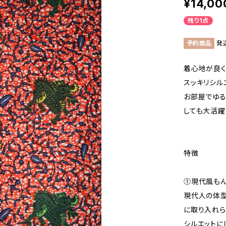
¥14,00
残り1点
予約商品
発
着心地が良く
スッキリシル
お部屋でゆる
しても大活躍
特徴
①現代風も
現代人の体型
に取り入れら
シルエットに