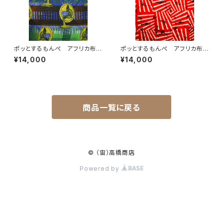
ポッとするもんぺ アフリカ布
ポッとするもんぺ アフリカ布
No.141
No.238
¥14,000
¥14,000
商品一覧に戻る
© （宙）高橋商店
Powered by