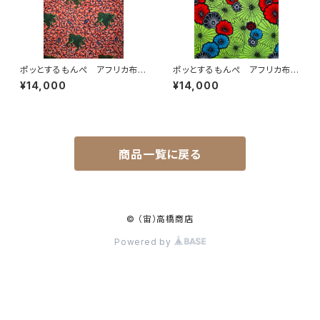
ポッとするもんぺ アフリカ布
ポッとするもんぺ アフリカ布
No.105
No.165
¥14,000
¥14,000
商品一覧に戻る
© （宙）高橋商店
Powered by