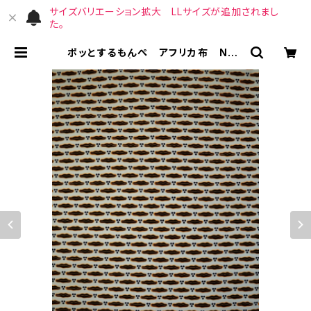
サイズバリエーション拡大 LLサイズが追加されまし
た。
ポッとするもんぺ アフリカ布 No.1
22 | （宙）高橋商店