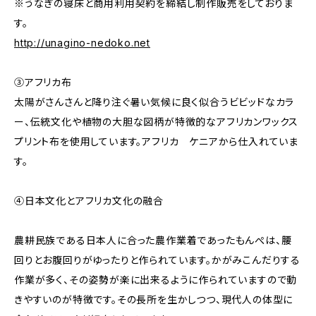
※うなぎの寝床と商用利用契約を締結し制作販売をしておりま
す。
http://unagino-nedoko.net
③アフリカ布
太陽がさんさんと降り注ぐ暑い気候に良く似合うビビッドなカラ
ー、伝統文化や植物の大胆な図柄が特徴的なアフリカンワックス
プリント布を使用しています。アフリカ ケニアから仕入れていま
す。
④日本文化とアフリカ文化の融合
農耕民族である日本人に合った農作業着であったもんぺは、腰
回りとお腹回りがゆったりと作られています。かがみこんだりする
作業が多く、その姿勢が楽に出来るように作られていますので動
きやすいのが特徴です。その長所を生かしつつ、現代人の体型に