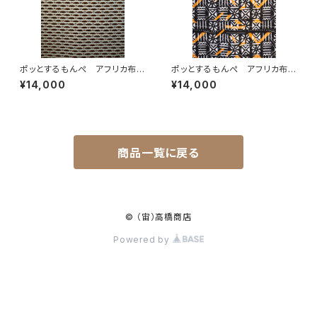
ポッとするもんぺ アフリカ布
ポッとするもんぺ アフリカ布
No.122
No.64
¥14,000
¥14,000
商品一覧に戻る
© （宙）高橋商店
Powered by