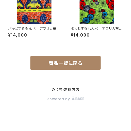
ポッとするもんぺ アフリカ布
ポッとするもんぺ アフリカ布
No.51
No.165
¥14,000
¥14,000
商品一覧に戻る
© （宙）高橋商店
Powered by