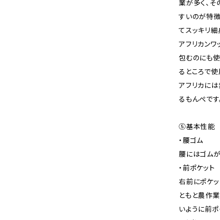
業が多く、そ
すいのが特徴
てスッキリ細
アフリカンワ
包むのにも使
るところで使
アフリカには
るもんぺです
⑤基本性能
・腰ゴム
腰にはゴムが
・前ポケット
右前にポケッ
ともと農作業
いように前ポ