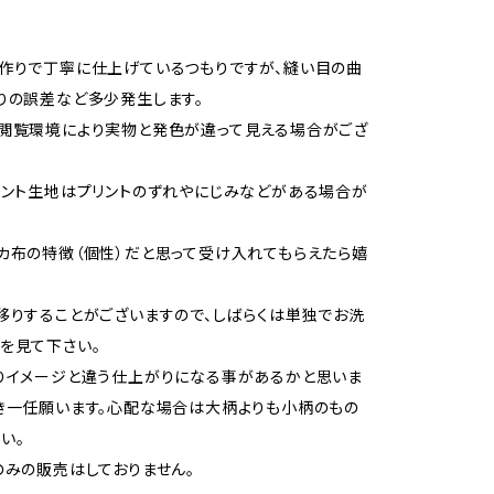
作りで丁寧に仕上げているつもりですが、縫い目の曲
りの誤差など多少発生します。
閲覧環境により実物と発色が違って見える場合がござ
リント生地はプリントのずれやにじみなどがある場合が
カ布の特徴（個性）だと思って受け入れてもらえたら嬉
移りすることがございますので、しばらくは単独でお洗
を見て下さい。
りイメージと違う仕上がりになる事があるかと思いま
き一任願います。心配な場合は大柄よりも小柄のもの
い。
のみの販売はしておりません。