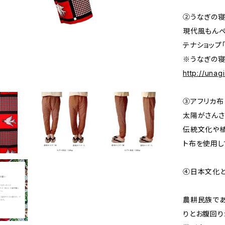
②うなぎの
現代風もんぺ
テナショップ
※うなぎの寝
http://una
③アフリカ布
太陽がさんさ
伝統文化や植
ト布を使用し
④日本文化
農耕民族で
りとお腹回り