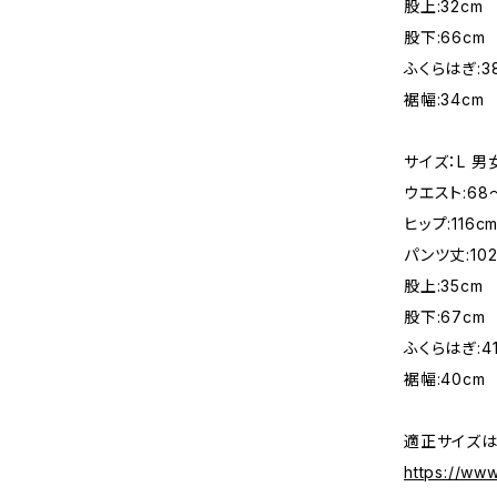
股上:32cm
股下:66cm
ふくらはぎ:3
裾幅:34cm
サイズ：L 
ウエスト:68
ヒップ:116c
パンツ丈:102
股上:35cm
股下:67cm
ふくらはぎ:4
裾幅:40cm
適正サイズは
https://ww