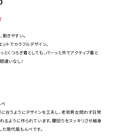
0
T
、動きやすい。
エットでカラフルデザイン。
っとくつろぎ着としても、パーっと外でアクティブ着と
間違いなし！
んぺ
に合うようにデザインを工夫し、老若男女問わず日常
れるように作られています。腰回りをスッキリさせ細身
した現代風もんぺです。