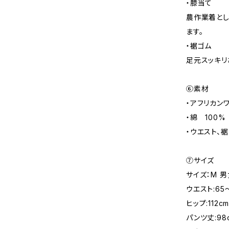
・膝当て
農作業着とし
ます。
・裾ゴム
足元スッキリ
⑥素材
・アフリカン
・綿 100%
・ウエスト、裾
⑦サイズ
サイズ：M 
ウエスト:65～
ヒップ:112c
パンツ丈:98