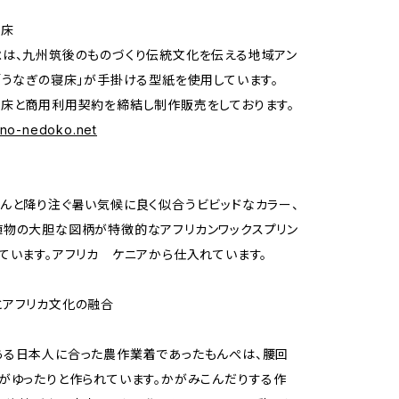
寝床
は、九州筑後のものづくり伝統文化を伝える地域アン
「うなぎの寝床」が手掛ける型紙を使用しています。
床と商用利用契約を締結し制作販売をしております。
gino-nedoko.net
んと降り注ぐ暑い気候に良く似合うビビッドなカラー、
物の大胆な図柄が特徴的なアフリカンワックスプリン
ています。アフリカ ケニアから仕入れています。
とアフリカ文化の融合
ある日本人に合った農作業着であったもんぺは、腰回
がゆったりと作られています。かがみこんだりする作