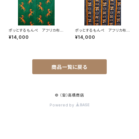
ポッとするもんぺ アフリカ布
ポッとするもんぺ アフリカ布
No.226
No.99
¥14,000
¥14,000
商品一覧に戻る
© （宙）高橋商店
Powered by