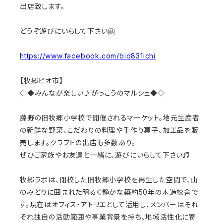
出店致します。
どうぞ遊びにいらして下さい🤗
https://www.facebook.com/bio831ichi
【牧郷ビオ市】
◇◆みんなが楽しい♪がっこうのマルシェ◆◇
藤野の旧牧郷小学校で開催されるマーケット。地元生産者
の新鮮な野菜、こだわりの料理や手作り菓子、加工品を販
売します。クラフトの出店も多数あり。
ぜひご家族やお友達と一緒に、遊びにいらして下さい♬
牧郷ラボは、閉校した旧牧郷小学校を再生した空間で、山
のみどりに囲まれた明るく静かな築約50年の木造校舎で
す。現在はオフィス・アトリエとして活用し、メンバーはそれ
ぞれ独自の活動範囲や事業背景を持ち、地域活性化に寄