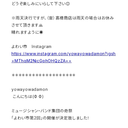
どうぞ楽しみにいらして下さい😊
※雨天決行ですが、（宙）髙橋商店は雨天の場合はお休み
させて頂きます🙏
晴れますように☀️
よわい市 Instagram
https://www.instagram.com/yowayowadamon?igsh
=MThqM2NicGphOHQzZA==
＊＊＊＊＊＊＊＊＊＊＊＊＊＊＊＊＊＊＊
yowayowadamon
こんにちは(Ф Ф)⁡
ミュージシャン・バンド集団の奇祭⁡
「よわい市第2回」の開催が決定致しました！⁡