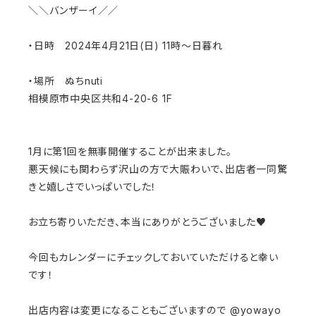
＼＼バンザーイ／／⁡
・日時 2024年4月21日(日) 11時～日暮れ⁡⁡
⁡⁡
・場所 ぬちnuti ⁡
相模原市中央区共和4-20-6 1F⁡
1月に第1回を無事開催することが出来ました。
悪天候にも関わらず沢山の方で大賑わいで、出店者一同驚
きと嬉しさでいっぱいでした！⁡
お立ち寄りいただき、本当にありがとうございました♥︎⁡
今回もカレンダーにチェックしておいていただけると幸い
です！⁡
出店内容は変更になることもございますので @yowayo