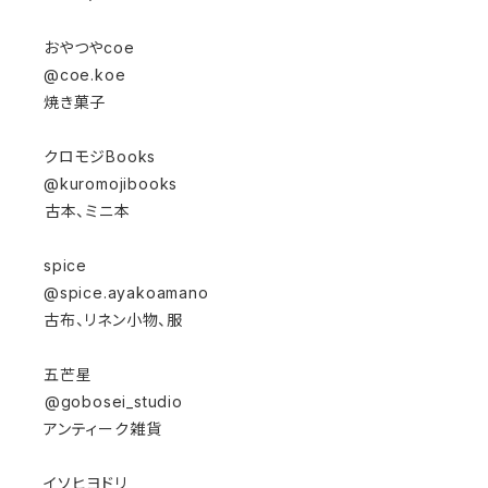
⁡⁡
おやつやcoe⁡⁡
@coe.koe⁡⁡
焼き菓子⁡
⁡⁡
クロモジBooks⁡⁡
@kuromojibooks⁡⁡
⁡古本、ミニ本⁡
spice⁡⁡
@spice.ayakoamano ⁡
古布、リネン小物、服⁡
⁡⁡
五芒星⁡⁡
⁡@gobosei_studio⁡
アンティーク雑貨⁡
イソヒヨドリ⁡