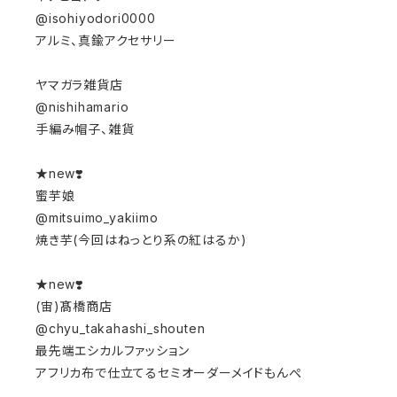
@isohiyodori0000⁡
アルミ、真鍮アクセサリー⁡
ヤマガラ雑貨店⁡
@nishihamario⁡
手編み帽子、雑貨⁡
★new❣️
蜜芋娘
@mitsuimo_yakiimo
焼き芋(今回はねっとり系の紅はるか)
★new❣️
(宙)髙橋商店
@chyu_takahashi_shouten
最先端エシカルファッション
アフリカ布で仕立てるセミオーダーメイドもんぺ