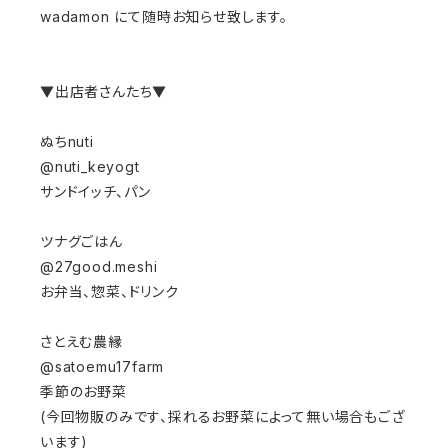
wadamon にて随時お知らせ致します。⁡
▼出店者さんたち▼⁡⁡
⁡⁡
ぬちnuti⁡⁡
@nuti_keyogt⁡
サンドイッチ、パン⁡
⁡⁡
ツナグごはん⁡⁡
@27good.meshi ⁡
お弁当、惣菜、ドリンク⁡
⁡⁡
さとえむ農縁⁡
@satoemu17farm⁡
季節のお野菜⁡
(今回物販のみです、採れるお野菜によって無い場合もござ
います)⁡