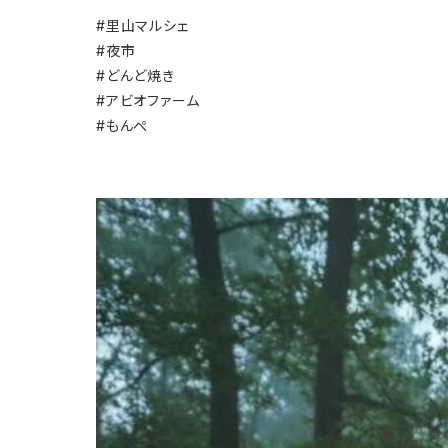
#里山マルシェ
#夜市
#どんど焼き
#アビオファーム
#もんぺ