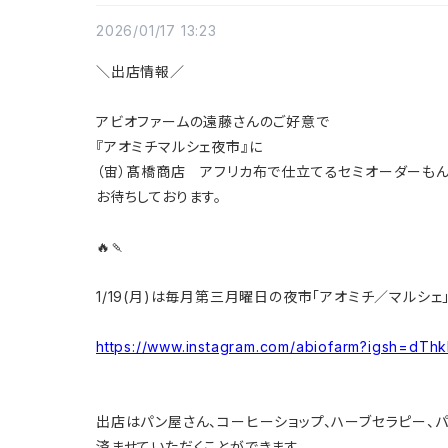
2026/01/17 13:23
＼出店情報／
アビオファームの遠藤さんのご好意で
『アオミチマルシェ夜市』に
（宙）髙橋商店 アフリカ布で仕立てるセミオーダーも
お待ちしております。
🔥🍡
1/19(月)は毎月第三月曜日の夜市「アオミチ／マルシェ」
https://www.instagram.com/abiofarm?igsh=d
出店はパン屋さん、コーヒーショップ、ハーブセラピー、
済ませていただくことができます。