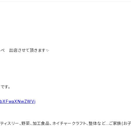
んぺ 出店させて頂きます✨
です。
ThkbXFwaXNwZWVj
パティスリー、野菜、加工食品、ネイチャークラフト、整体など…ご家族(お