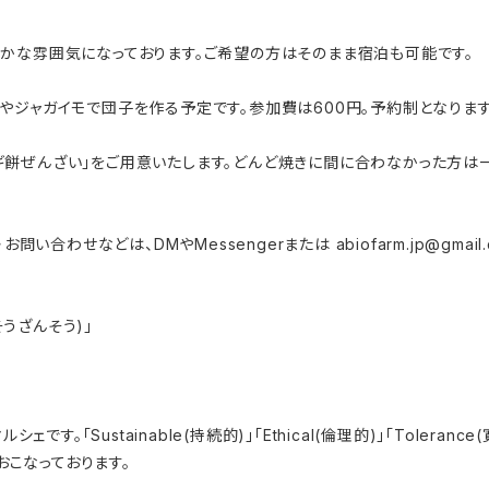
和やかな雰囲気になっております。ご希望の方はそのまま宿泊も可能です。
ツマイモやジャガイモで団子を作る予定です。参加費は600円。予約制となります
モギ餅ぜんざい」をご用意いたします。どんど焼きに間に合わなかった方
問い合わせなどは、DMやMessengerまたは
abiofarm.jp@gmail
うざんそう)」
。「Sustainable(持続的)」「Ethical(倫理的)」「Tolera
おこなっております。