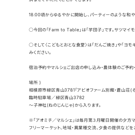
18:00頃からゆるやかに開始し、パーティーのような
◯今回の「Farm to Table」は「芋団子」です。サ
◯そして〈こどもとおとな食堂〉は「だんご焼き」や「ヨ
みください。
宿泊予約やマルシェご出店の申し込み・農体験のご予約・お
場所 )
相模原市緑区青山3781「アビオファーム別館・蒼山荘(そ
臨時駐車場／緑区青山3782
〜子神社(ねのじんじゃ)から入ります。
※「アオミチ／マルシェ」は毎月第３月曜日開催の夕方マルシェです
フリーマーケット、地域・異業種交流、夕食の提供などを